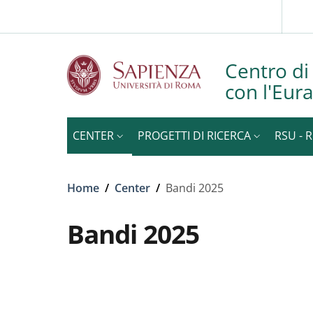
Slim to
Skip to main content
Skip to footer content
Centro di
con l'Eur
CENTER
PROGETTI DI RICERCA
RSU - 
Breadcrumb
Home
/
Center
/
Bandi 2025
Bandi 2025