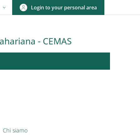
Login to your personal area
N
NGUAGE SWITCHER: CURRENT LANGUAGE
-sahariana - CEMAS
nkedIn
AIN NAVIGATION
Chi siamo