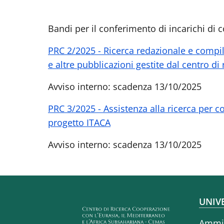
Bandi per il conferimento di incarichi di 
PRC 2/2025 -
Ricerca redazionale e compila
e altre pubblicazioni gestite dal centro d
Avviso interno: scadenza 13/10/2025
PRC 3/2025 -
Assistenza alla ricerca per c
progetto ITACA
Avviso interno: scadenza 13/10/2025
Fo
UNIV
Ammin