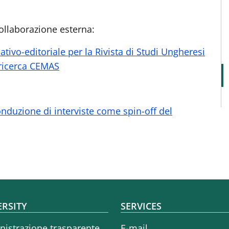
collaborazione esterna:
tivo-editoriale per la Rivista di Studi Ungheresi
i ricerca CEMAS
onduzione di interviste come spin-off del
oter menu
ERSITY
SERVICES
istrazione trasparente
E-mail